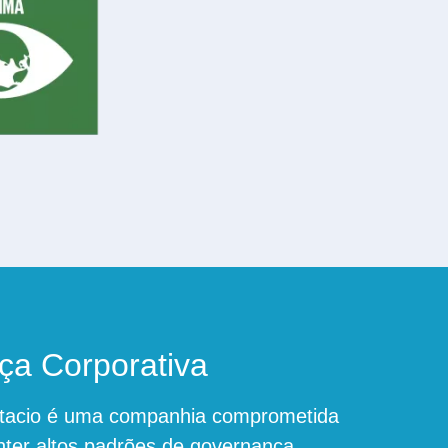
a Corporativa
tacio é uma companhia comprometida
nter altos padrões de governança