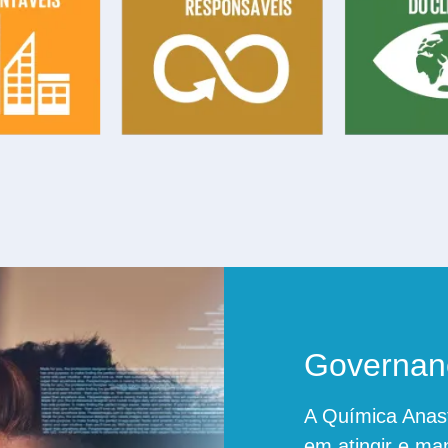
Governanç
A Química Anas
em atingir e ma