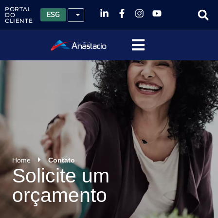
PORTAL
ESG
DO
CLIENTE
Home
Contato
Solicite um
orçamento