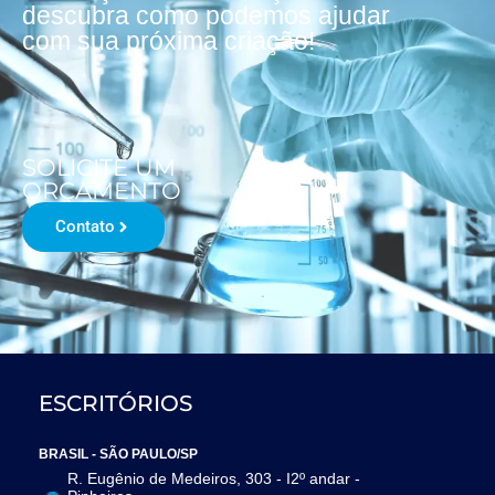
descubra como podemos ajudar
com sua próxima criação!
SOLICITE UM
ORÇAMENTO
Contato
ESCRITÓRIOS
BRASIL - SÃO PAULO/SP
R. Eugênio de Medeiros, 303 - I2º andar -