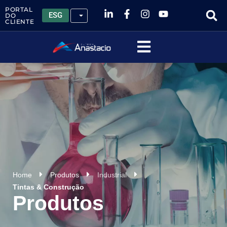
PORTAL
ESG
DO
CLIENTE
Home
Produtos
Industrial
Tintas & Construção
Produtos