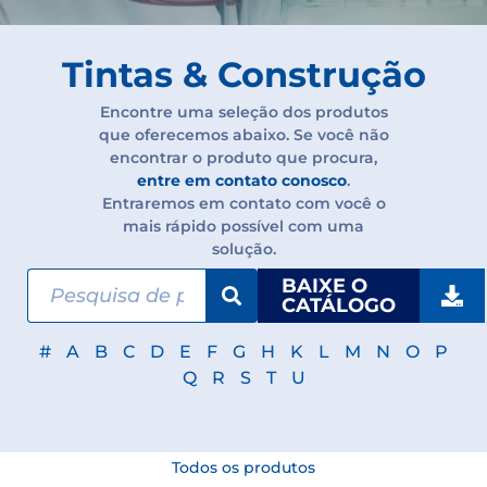
Tintas & Construção
Encontre uma seleção dos produtos
que oferecemos abaixo. Se você não
encontrar o produto que procura,
entre em contato conosco
.
Entraremos em contato com você o
mais rápido possível com uma
solução.
BAIXE O
CATÁLOGO
#
A
B
C
D
E
F
G
H
K
L
M
N
O
P
Q
R
S
T
U
Todos os produtos