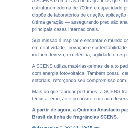
A SCENS é uma casa de fragrâncias que com
estrutura moderna de 700m² e capacidade pr
dispõe de laboratórios de criação, aplicação
última geração — assegurando precisão ana
principais casas internacionais.
Sua missão é inspirar e encantar o mundo co
em criatividade, inovação e sustentabilidad
incluem leveza, excelência, agilidade e respe
A SCENS utiliza matérias-primas de alto pad
com energia fotovoltaica. Também possui ce
setoriais, reforçando seu compromisso com 
Mais do que fabricar perfumes, a SCENS tran
técnica, emoção e propósito em cada desenv
A partir de agora, a Química Anastacio pa
Brasil da linha de fragrâncias SCENS.