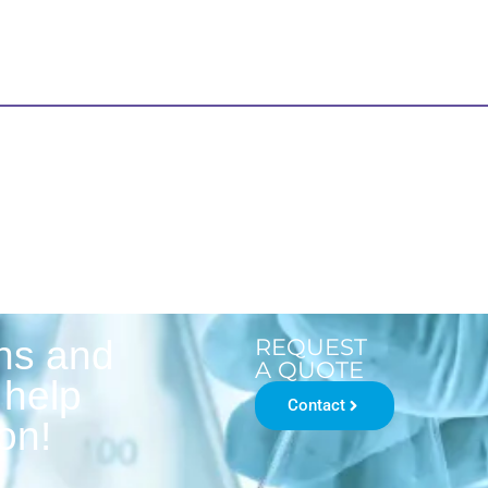
ons and
REQUEST
A QUOTE
 help
Contact
on!