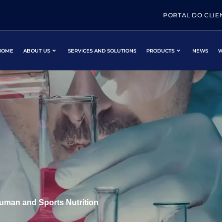
PORTAL DO CLIE
HOME
ABOUT US
SERVICES AND SOLUTIONS
PRODUCTS
NEWS
W
uman and Sports Nutrition