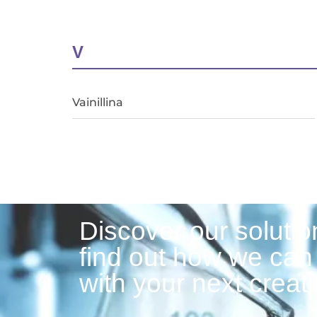
V
Vainillina
Discover our soluti
find out how we can
with your next creati