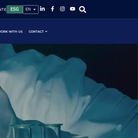
ESG
NTE
ORK WITH US
CONTACT