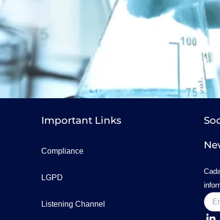
Important Links
Soc
New
Compliance
Cada
LGPD
info
Listening Channel