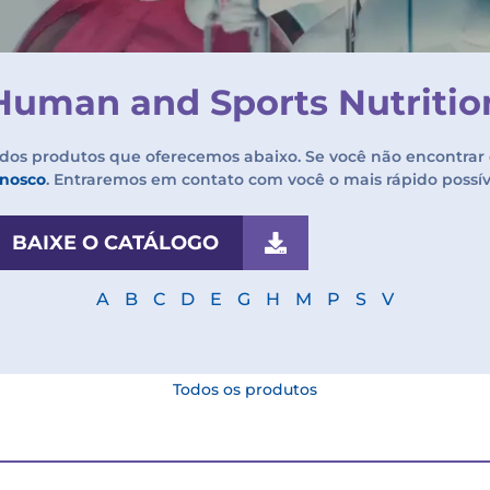
Human and Sports Nutritio
dos produtos que oferecemos abaixo. Se você não encontrar 
onosco
. Entraremos em contato com você o mais rápido possí
BAIXE O CATÁLOGO
A
B
C
D
E
G
H
M
P
S
V
Todos os produtos