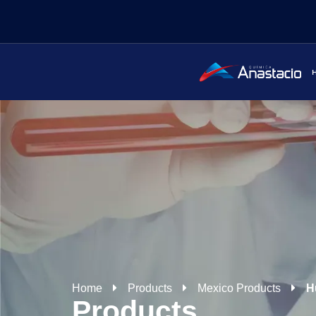
Home
Products
Mexico Products
H
Products