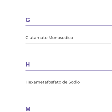
G
Glutamato Monosodico
H
Hexametafosfato de Sodio
M