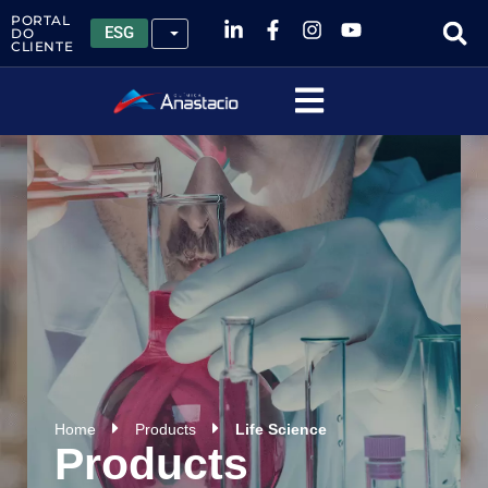
PORTAL
ESG
DO
CLIENTE
Home
Products
Life Science
Products