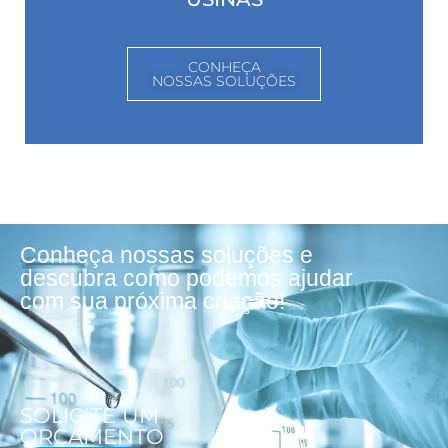
CONHEÇA
NOSSAS SOLUÇÕES
Conheça nossas soluções e
descubra como podemos ajudar
com sua próxima criação!
SOLICITE UM
ORÇAMENTO