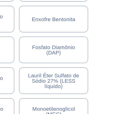
co
Enxofre Bentonita
Fosfato Diamônio
(DAP)
Lauril Éter Sulfato de
io
Sódio 27% (LESS
líquido)
io
Monoetilenoglicol