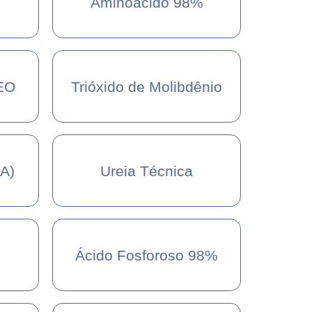
Aminoácido 98%
 EO
Trióxido de Molibdênio
EA)
Ureia Técnica
Ácido Fosforoso 98%