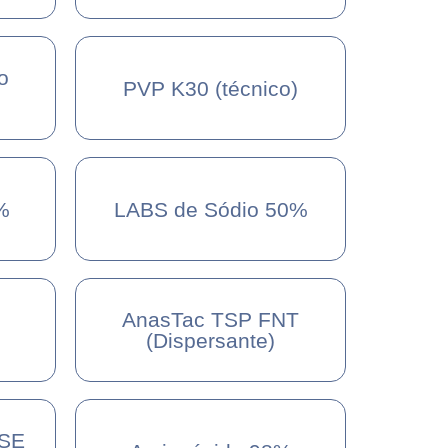
o
PVP K30 (técnico)
%
LABS de Sódio 50%
AnasTac TSP FNT
(Dispersante)
SE