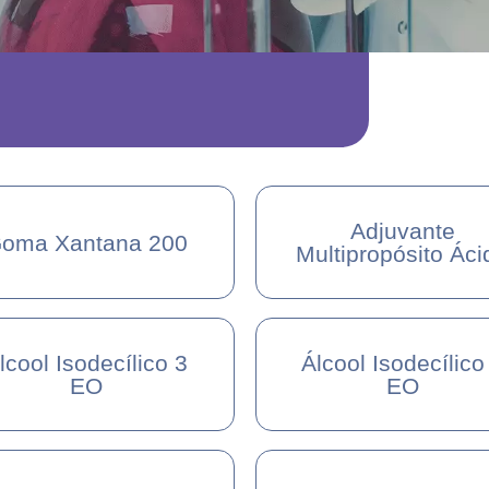
Adjuvante
oma Xantana 200
Multipropósito Áci
lcool Isodecílico 3
Álcool Isodecílico
EO
EO