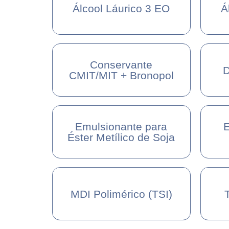
Álcool Láurico 3 EO
Á
Conservante
D
CMIT/MIT + Bronopol
Emulsionante para
E
Éster Metílico de Soja
MDI Polimérico (TSI)
T