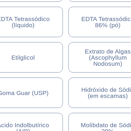
DTA Tetrassódico
EDTA Tetrassódi
(líquido)
86% (pó)
Extrato de Algas
Etilglicol
(Ascophyllum
Nodosum)
Hidróxido de Sód
Goma Guar (USP)
(em escamas)
cido Indolbutírico
Molibdato de Sód