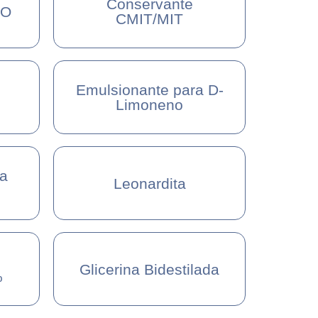
Conservante
EO
CMIT/MIT
Emulsionante para D-
Limoneno
ra
Leonardita
Glicerina Bidestilada
%