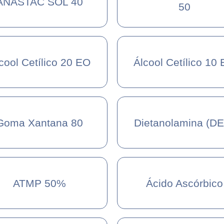
ANASTAC SOL 40
50
cool Cetílico 20 EO
Álcool Cetílico 10
Goma Xantana 80
Dietanolamina (D
ATMP 50%
Ácido Ascórbico