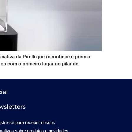
iativa da Pirelli que reconhece e premia
s com o primeiro lugar no pilar de
ial
sletters
stre-se para receber nossos
rmativos sobre produtos e novidades.